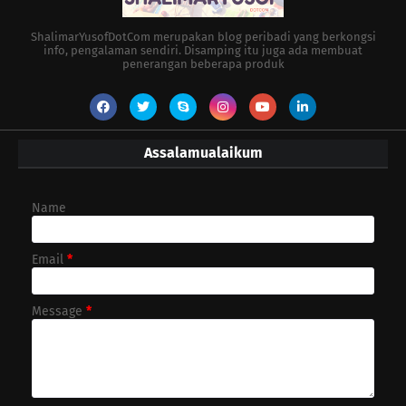
ShalimarYusofDotCom merupakan blog peribadi yang berkongsi
info, pengalaman sendiri. Disamping itu juga ada membuat
penerangan beberapa produk
Assalamualaikum
Name
Email
*
Message
*