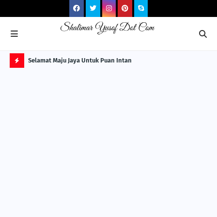
NG ITS
Selamat Maju Jaya Untuk Puan Intan
Pre
Sol
H
O
T
P
O
S
T
S