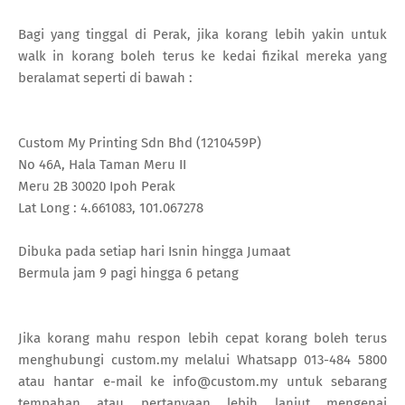
Bagi yang tinggal di Perak, jika korang lebih yakin untuk
walk in korang boleh terus ke kedai fizikal mereka yang
beralamat seperti di bawah :
Custom My Printing Sdn Bhd (1210459P)
No 46A, Hala Taman Meru II
Meru 2B 30020 Ipoh Perak
Lat Long : 4.661083, 101.067278
Dibuka pada setiap hari Isnin hingga Jumaat
Bermula jam 9 pagi hingga 6 petang
Jika korang mahu respon lebih cepat korang boleh terus
menghubungi custom.my melalui Whatsapp 013-484 5800
atau hantar e-mail ke info@custom.my untuk sebarang
tempahan atau pertanyaan lebih lanjut mengenai