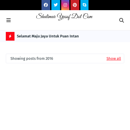
NG ITS
Selamat Maju Jaya Untuk Puan Intan
Pre
Sol
H
O
Showing posts from 2016
Show all
T
P
O
S
T
S