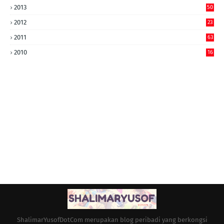
2013
50
2012
23
2011
63
2010
16
ShalimarYusofDotCom merupakan blog peribadi yang berkongsi