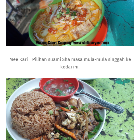
Mee Kari | Pilihan suami Sha masa mula-mula singgah ke
kedai ini.