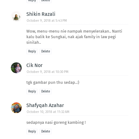
Reply
Delete
Shikin Razali
October 9, 2018 at 5:43 PM
Wow, menu-menu nie nampak menyelerakan.. Nanti
kalu balik ke Sungkai, nak ajak family in law pegi
sinilah..
Reply
Delete
Cik Nor
October 9, 2018 at 10:30 PM
tgk gambar pun thu sedap..:)
Reply
Delete
Shafyqah Azahar
October 10, 2018 at 11:32 AM
sedapnya nasi goreng kambing !
Reply
Delete