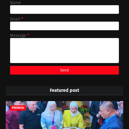
Name
Email
*
Message
*
Featured post
PROMOSI