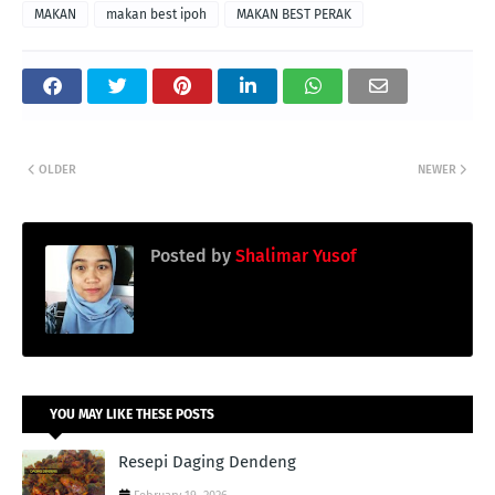
MAKAN
makan best ipoh
MAKAN BEST PERAK
OLDER
NEWER
Posted by
Shalimar Yusof
YOU MAY LIKE THESE POSTS
Resepi Daging Dendeng