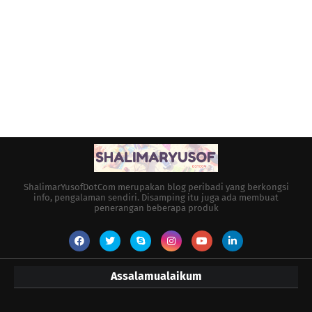
ShalimarYusofDotCom merupakan blog peribadi yang berkongsi
info, pengalaman sendiri. Disamping itu juga ada membuat
penerangan beberapa produk
Assalamualaikum