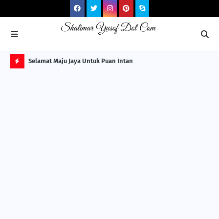
NG ITS
Selamat Maju Jaya Untuk Puan Intan
Pre
Sol
H
O
T
P
O
S
T
S