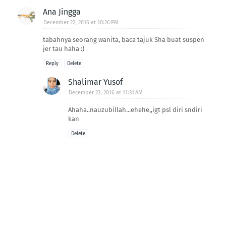
Ana Jingga
December 22, 2016 at 10:26 PM
tabahnya seorang wanita, baca tajuk Sha buat suspen
jer tau haha :)
Reply
Delete
Shalimar Yusof
December 23, 2016 at 11:31 AM
Ahaha..nauzubillah...ehehe,,igt psl diri sndiri
kan
Delete