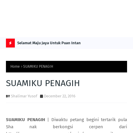
NG ITS
Selamat Maju Jaya Untuk Puan Intan
Pre
Sol
H
O
Home
SUAMIKU PENAGIH
T
P
SUAMIKU PENAGIH
O
Shalimar Yusof
December 22, 2016
S
T
S
SUAMIKU PENAGIH
| Diwaktu petang begini tertarik pula
Sha nak berkongsi cerpen dari