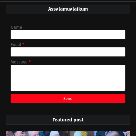
Assalamualaikum
Name
Email
*
Message
*
Featured post