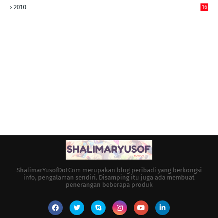
2010
16
ShalimarYusofDotCom merupakan blog peribadi yang berkongsi
info, pengalaman sendiri. Disamping itu juga ada membuat
penerangan beberapa produk