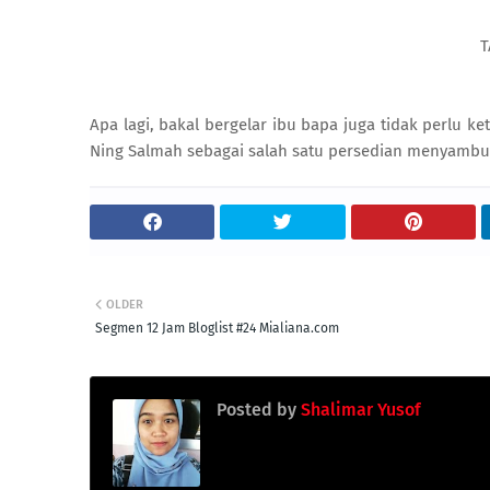
T
Apa lagi, bakal bergelar ibu bapa juga tidak perlu 
Ning Salmah sebagai salah satu persedian menyambut
OLDER
Segmen 12 Jam Bloglist #24 Mialiana.com
Posted by
Shalimar Yusof