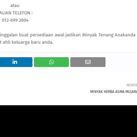
atau
ALIAN TELEFON :
012-699 2604
ketinggalan buat persediaan awal jadikan Minyak Tenang Anakanda
 ahli keluarga baru anda.
NEWE
MINYAK HERBA ASMA MUJAR