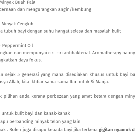
Minyak Buah Pala
encernaan dan mengurangkan angin/kembung
 Minyak Cengkih
ga tubuh bayi dengan suhu hangat selesa dan masalah kulit
 Peppermint Oil
kan dan mempunyai ciri-ciri antibakterial. Aromatherapy baun
gkatkan daya fokus.
kan sejak 5 generasi yang mana disediakan khusus untuk bayi b
sya Allah, kita ikhtiar sama-sama Ibu untuk Si Manja.
k pilihan anda kerana perbezaan yang amat ketara dengan min
i untuk kulit bayi dan kanak-kanak
apu berbanding minyak telon yang lain
ak . Boleh juga disapu kepada bayi jika terkena
gigitan nyamuk 