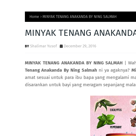
Home
MINYAK TENANG ANAKANDA BY NING SALMAH
MINYAK TENANG ANAKANDA
Shalimar Yusof
December 29, 2016
MINYAK TENANG ANAKANDA BY NING SALMAH
| Wah
Tenang Anakanda By Ning Salmah
ni ya agaknya?
M
amat sesuai untuk para ibu bapa yang mengalami ma
disarankan untuk bayi yang meragam sepanjang mal