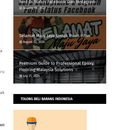
Font Di Status Facebook Dan Instagram
January 06, 2022
Selamat Maju Jaya Untuk Puan Intan
August 02, 2026
ya
Premium Guide to Professional Epoxy
Flooring Malaysia Solutions
aru
July 31, 2026
yak
TOLONG BELI BARANG INDONESIA
dan