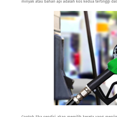
minyak atau bahan api adalah kos kedua tertinggi d
Contoh Sha sendiri akan memilih kereta yang menji