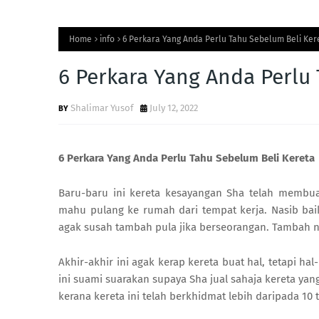
Home
info
6 Perkara Yang Anda Perlu Tahu Sebelum Beli Ker
6 Perkara Yang Anda Perlu
Shalimar Yusof
July 12, 2022
6 Perkara Yang Anda Perlu Tahu Sebelum Beli Kereta
Baru-baru ini kereta kesayangan Sha telah membuat
mahu pulang ke rumah dari tempat kerja. Nasib baik
agak susah tambah pula jika berseorangan. Tambah na
Akhir-akhir ini agak kerap kereta buat hal, tetapi hal-
ini suami suarakan supaya Sha jual sahaja kereta yan
kerana kereta ini telah berkhidmat lebih daripada 10 