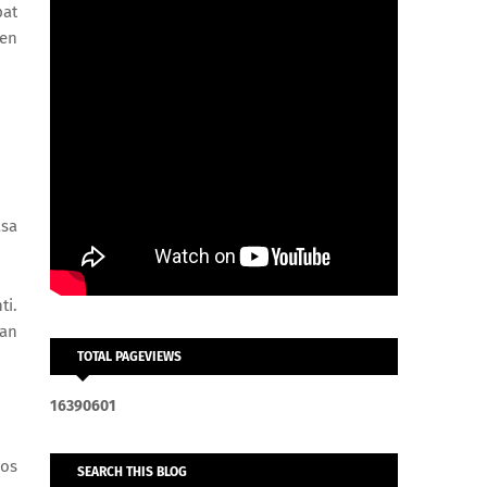
pat
men
asa
ti.
kan
TOTAL PAGEVIEWS
1
6
3
9
0
6
0
1
Kos
SEARCH THIS BLOG