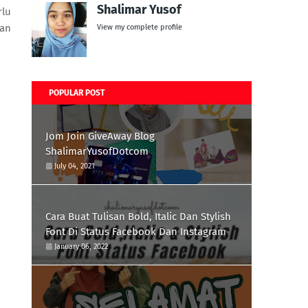
Shalimar Yusof
lu
an
View my complete profile
POPULAR POST
Jom Join GiveAway Blog
ShalimarYusofDotcom
July 04, 2021
Cara Buat Tulisan Bold, Italic Dan Stylish
Font Di Status Facebook Dan Instagram
January 06, 2022