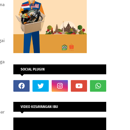
uma
gai
rga
SOCIAL PLUGIN
VIDEO KESAYANGAN IBU
bar