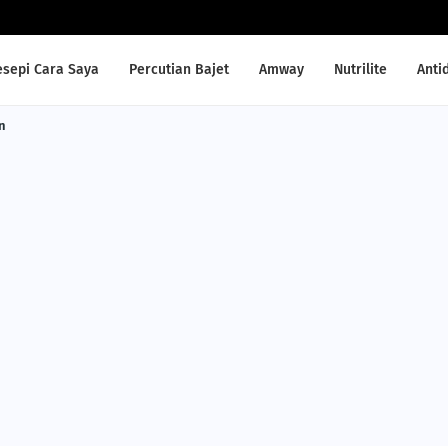
esepi Cara Saya
Percutian Bajet
Amway
Nutrilite
Anti
n