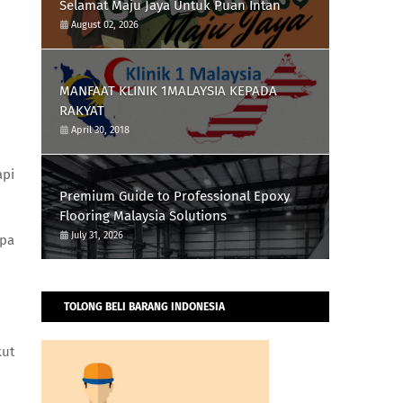
Selamat Maju Jaya Untuk Puan Intan
August 02, 2026
MANFAAT KLINIK 1MALAYSIA KEPADA
RAKYAT
April 30, 2018
api
Premium Guide to Professional Epoxy
Flooring Malaysia Solutions
July 31, 2026
apa
TOLONG BELI BARANG INDONESIA
kut