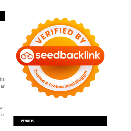
ika
uar
ali
rik
PENULIS