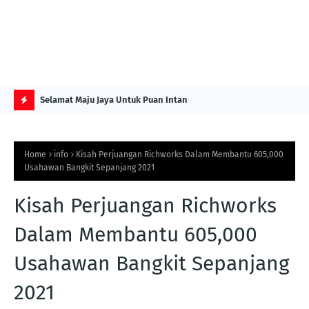
NG ITS
Selamat Maju Jaya Untuk Puan Intan
Pre
Sol
H
O
Home
info
Kisah Perjuangan Richworks Dalam Membantu 605,000
T
Usahawan Bangkit Sepanjang 2021
P
Kisah Perjuangan Richworks
O
S
Dalam Membantu 605,000
T
Usahawan Bangkit Sepanjang
S
2021