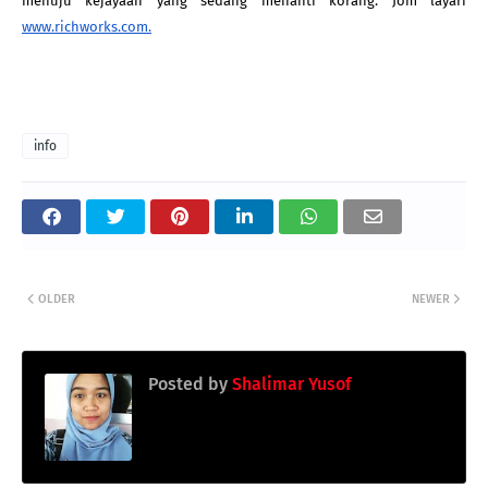
menuju kejayaan yang sedang menanti korang. Jom layari 
www.richworks.com.
info
OLDER
NEWER
Posted by
Shalimar Yusof