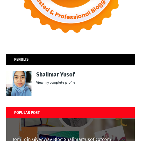
PENULIS
Shalimar Yusof
View my complete profile
POPULAR POST
Jom Join GiveAway Blog ShalimarYusofDotcom