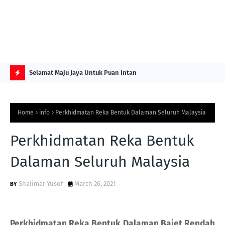
NG ITS
Selamat Maju Jaya Untuk Puan Intan
Pre
Sol
H
O
Home
info
Perkhidmatan Reka Bentuk Dalaman Seluruh Malaysia
T
P
Perkhidmatan Reka Bentuk
O
Dalaman Seluruh Malaysia
S
T
Shalimar Yusof
March 26, 2021
S
Perkhidmatan Reka Bentuk Dalaman Bajet Rendah