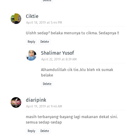
Delete
Ciktie
April 18, 2019 at 5:44 PM
Uishh sedap² belaka menunya tu cikma. Sedapnya !!
Reply
Delete
Shalimar Yusof
April 22, 2019 at 8:39 AM
Alhamdulillah cik tie..klu bleh nk sumak
belake
Delete
diaripink
April 19, 2019 at 9:46 AM
masih terbanyang-bayang lagi makanan dekat sini.
semua sedap-sedap
Reply
Delete