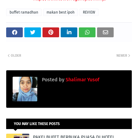
buffet ramadhan
makan best ipoh
REVIEW
OLDER
NEWER
Posted by
Shalimar Yusof
YOU MAY LIKE THESE POSTS
PAKEJ BUFET BERBUKA PUASA DI HOTEL