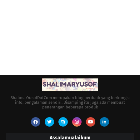
ShalimarYusofDotCom merupakan blog peribadi yang berkongsi
info, pengalaman sendiri. Disamping itu juga ada membuat
penerangan beberapa produk
Assalamualaikum