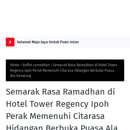
NG ITS
Selamat Maju Jaya Untuk Puan Intan
Pre
Sol
H
O
Home
buffet ramadhan
Semarak Rasa Ramadhan di Hotel Tower
T
Regency Ipoh Perak Memenuhi Citarasa Hidangan Berbuka Puasa
Ala Kampung
P
O
Semarak Rasa Ramadhan di
S
Hotel Tower Regency Ipoh
T
S
Perak Memenuhi Citarasa
Hidangan Berbuka Puasa Ala