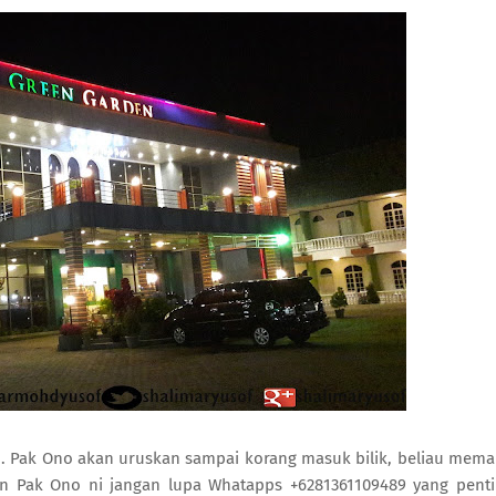
. Pak Ono akan uruskan sampai korang masuk bilik, beliau mem
tan Pak Ono ni jangan lupa Whatapps +6281361109489 yang pent