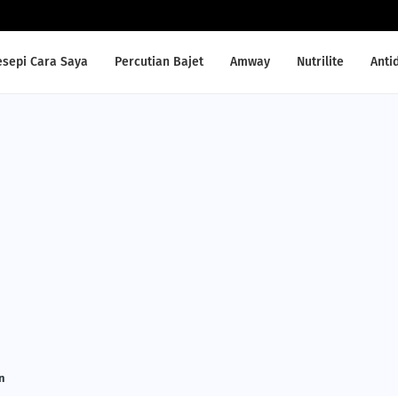
esepi Cara Saya
Percutian Bajet
Amway
Nutrilite
Anti
n