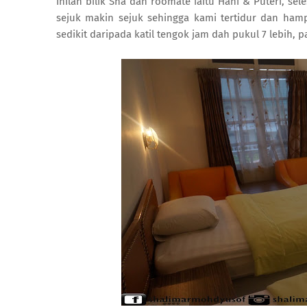
Inilah bilik Sha dan roomate iaitu Hani & Puteri, se
sejuk makin sejuk sehingga kami tertidur dan hamp
sedikit daripada katil tengok jam dah pukul 7 lebih, p