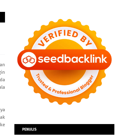
dan
gin
ada
ala
nya
nak
 ke
PENULIS