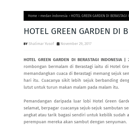
Home
medan indonesia
HOTEL GREEN GARDEN DI BERASTAGI 
HOTEL GREEN GARDEN DI B
Shalimar Yusof
November 29, 2017
HOTEL GREEN GARDEN DI BERASTAGI INDONESIA |
2
rombongan bermalam di Berastagi iaitu di Hotel Gr
memandangkan cuaca di Berastagi memang sejuk semu
hari itu. Cuacanya sikit lebih sejuk berbanding 
lutut untuk turun makan malam pada malam itu.
Pemandangan daripada luar lobi Hotel Green Gar
selamat, berpagar cuacanya sejuk-sejuk sambutan s
angkat atau tarik bagasi sendiri untuk kebilik sudah a
perempuan mereka akan sambut dengan senyuman.