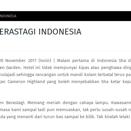
INDONESIA
ERASTAGI INDONESIA
0 November 2017 (Isnin) | Malam pertama di Indonesia Sha 
een Garden. Hotel ini tidak mempunyai kipas atau penghawa din
lajadi sehingga rancangan untuk mandi kolam terbatal terus p
dengan Cameron Highland yang boleh menyebabkan Sha ketar kep
den Berastagi. Memang meriah dengan cahaya lampu. Kawasan
emasa kami sampai tadi pun memuaskan, tak perlu susah-susah 
da yang menanti dari turun bas sampai ke bilik. Tak kiralah lelaki