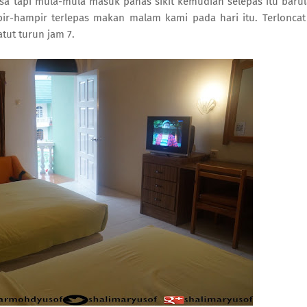
lesa tapi mula-mula masuk panas sikit kemudian selepas itu baru
ir-hampir terlepas makan malam kami pada hari itu. Terloncat
atut turun jam 7.