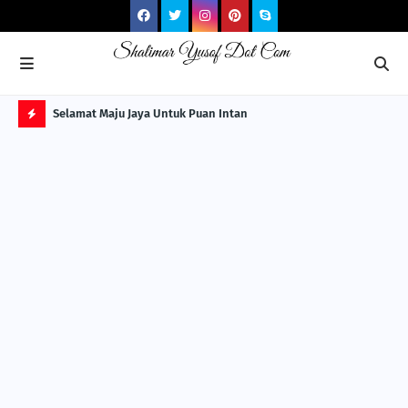
NG ITS
Selamat Maju Jaya Untuk Puan Intan
Pre
Sol
H
O
T
P
O
S
T
S