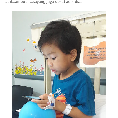
adik..ambooii...sayang juga dekat adik dia..