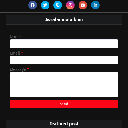
Assalamualaikum
Name
Email
*
Message
*
Featured post