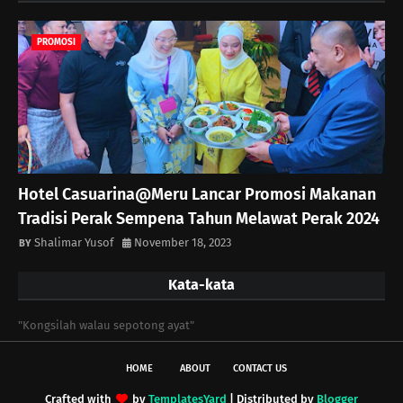
PROMOSI
Hotel Casuarina@Meru Lancar Promosi Makanan
Tradisi Perak Sempena Tahun Melawat Perak 2024
Shalimar Yusof
November 18, 2023
Kata-kata
"Kongsilah walau sepotong ayat"
HOME
ABOUT
CONTACT US
Crafted with
by
TemplatesYard
| Distributed by
Blogger