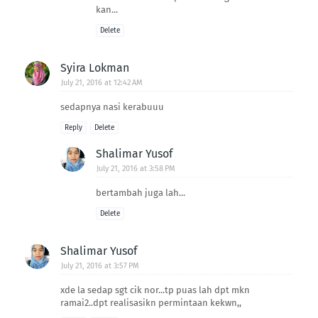
kan...
Delete
Syira Lokman
July 21, 2016 at 12:42 AM
sedapnya nasi kerabuuu
Reply
Delete
Shalimar Yusof
July 21, 2016 at 3:58 PM
bertambah juga lah...
Delete
Shalimar Yusof
July 21, 2016 at 3:57 PM
xde la sedap sgt cik nor...tp puas lah dpt mkn
ramai2..dpt realisasikn permintaan kekwn,,