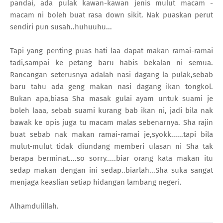
pandai, ada pulak kawan-kawan jenis mulut macam -
macam ni boleh buat rasa down sikit. Nak puaskan perut
sendiri pun susah..huhuuhu...
Tapi yang penting puas hati laa dapat makan ramai-ramai
tadi,sampai ke petang baru habis bekalan ni semua.
Rancangan seterusnya adalah nasi dagang la pulak,sebab
baru tahu ada geng makan nasi dagang ikan tongkol.
Bukan apa,biasa Sha masak gulai ayam untuk suami je
boleh laaa, sebab suami kurang bab ikan ni, jadi bila nak
bawak ke opis juga tu macam malas sebenarnya. Sha rajin
buat sebab nak makan ramai-ramai je,syokk......tapi bila
mulut-mulut tidak diundang memberi ulasan ni Sha tak
berapa berminat....so sorry.....biar orang kata makan itu
sedap makan dengan ini sedap..biarlah...Sha suka sangat
menjaga keaslian setiap hidangan lambang negeri.
Alhamdulillah.