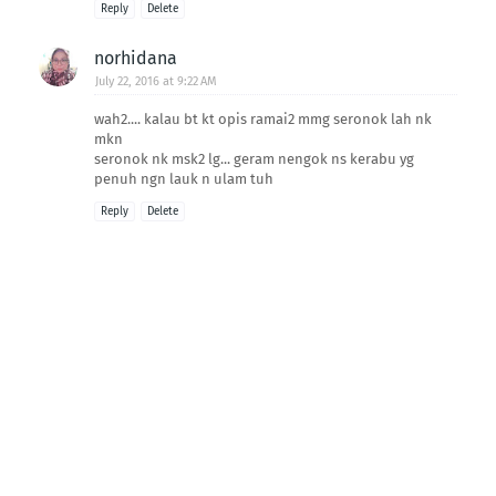
Reply
Delete
norhidana
July 22, 2016 at 9:22 AM
wah2.... kalau bt kt opis ramai2 mmg seronok lah nk
mkn
seronok nk msk2 lg... geram nengok ns kerabu yg
penuh ngn lauk n ulam tuh
Reply
Delete