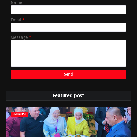
Name
Email
*
Message
*
Featured post
PROMOSI