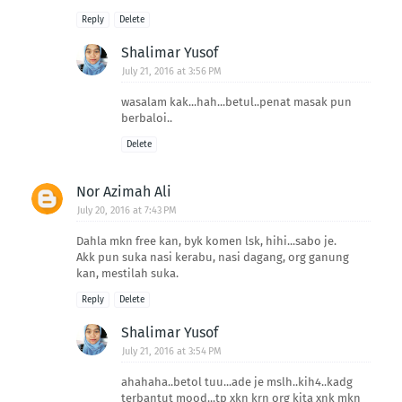
Reply
Delete
Shalimar Yusof
July 21, 2016 at 3:56 PM
wasalam kak...hah...betul..penat masak pun
berbaloi..
Delete
Nor Azimah Ali
July 20, 2016 at 7:43 PM
Dahla mkn free kan, byk komen lsk, hihi...sabo je.
Akk pun suka nasi kerabu, nasi dagang, org ganung
kan, mestilah suka.
Reply
Delete
Shalimar Yusof
July 21, 2016 at 3:54 PM
ahahaha..betol tuu...ade je mslh..kih4..kadg
terbantut mood...tp xkn krn org kita xnk mkn