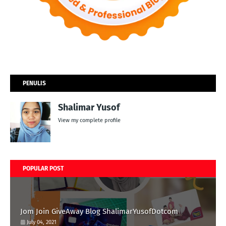
PENULIS
Shalimar Yusof
View my complete profile
POPULAR POST
Jom Join GiveAway Blog ShalimarYusofDotcom
July 04, 2021