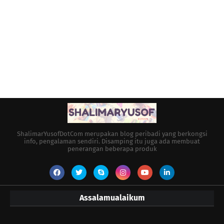
ShalimarYusofDotCom merupakan blog peribadi yang berkongsi
info, pengalaman sendiri. Disamping itu juga ada membuat
penerangan beberapa produk
Assalamualaikum