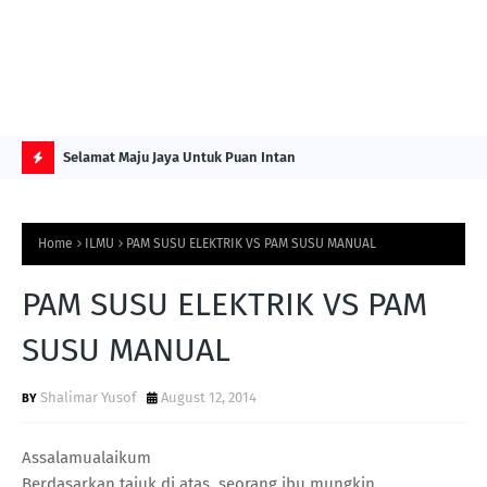
NG ITS
Selamat Maju Jaya Untuk Puan Intan
Pre
Sol
H
O
Home
ILMU
PAM SUSU ELEKTRIK VS PAM SUSU MANUAL
T
P
PAM SUSU ELEKTRIK VS PAM
O
SUSU MANUAL
S
T
Shalimar Yusof
August 12, 2014
S
Assalamualaikum
Berdasarkan tajuk di atas, seorang ibu mungkin