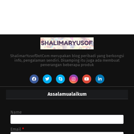
ShalimarYusofDotCom merupakan blog peribadi yang berkongsi
info, pengalaman sendiri. Disamping itu juga ada membuat
penerangan beberapa produk
Assalamualaikum
Name
Email
*