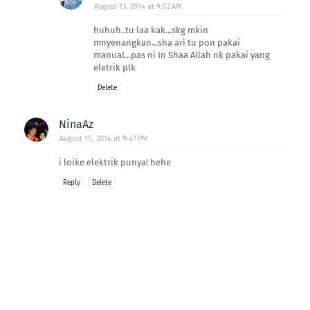
August 13, 2014 at 9:52 AM
huhuh..tu laa kak...skg mkin
mnyenangkan...sha ari tu pon pakai
manual...pas ni In Shaa Allah nk pakai yang
eletrik plk
Delete
NinaAz
August 15, 2014 at 9:47 PM
i loike elektrik punya! hehe
Reply
Delete