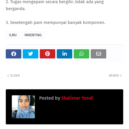
2. Tugas mengepam secara bergilir..tidak ada yang
berganda.
3. Sesetengah pam mempunyai banyak komponen.
ILMU
PARENTING
OLDER
NEWER
Posted by
Shalimar Yusof