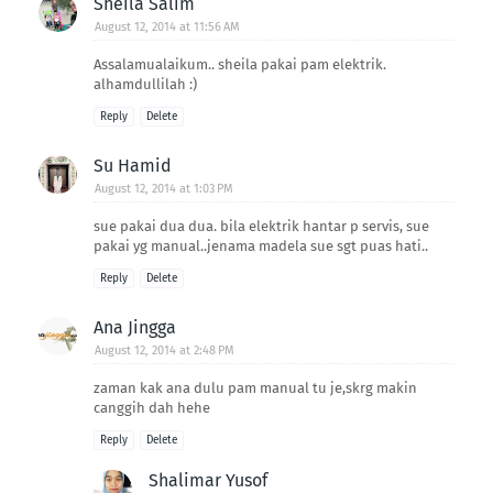
Sheila Salim
August 12, 2014 at 11:56 AM
Assalamualaikum.. sheila pakai pam elektrik.
alhamdullilah :)
Reply
Delete
Su Hamid
August 12, 2014 at 1:03 PM
sue pakai dua dua. bila elektrik hantar p servis, sue
pakai yg manual..jenama madela sue sgt puas hati..
Reply
Delete
Ana Jingga
August 12, 2014 at 2:48 PM
zaman kak ana dulu pam manual tu je,skrg makin
canggih dah hehe
Reply
Delete
Shalimar Yusof