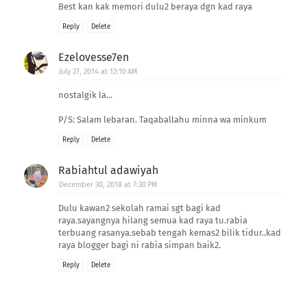
Best kan kak memori dulu2 beraya dgn kad raya
Reply
Delete
Ezelovesse7en
July 27, 2014 at 12:10 AM
nostalgik la...
P/S: Salam lebaran. Taqaballahu minna wa minkum
Reply
Delete
Rabiahtul adawiyah
December 30, 2018 at 7:30 PM
Dulu kawan2 sekolah ramai sgt bagi kad
raya.sayangnya hilang semua kad raya tu.rabia
terbuang rasanya.sebab tengah kemas2 bilik tidur..kad
raya blogger bagi ni rabia simpan baik2.
Reply
Delete