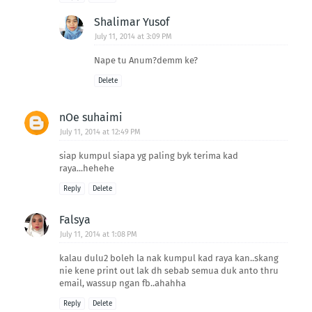
Shalimar Yusof
July 11, 2014 at 3:09 PM
Nape tu Anum?demm ke?
Delete
nOe suhaimi
July 11, 2014 at 12:49 PM
siap kumpul siapa yg paling byk terima kad
raya...hehehe
Reply
Delete
Falsya
July 11, 2014 at 1:08 PM
kalau dulu2 boleh la nak kumpul kad raya kan..skang
nie kene print out lak dh sebab semua duk anto thru
email, wassup ngan fb..ahahha
Reply
Delete