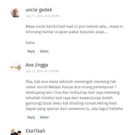
uncle gedek
July 11, 2014 at 5:38 PM
Masa uncle kecik2 kad-kad ni pon belom ada... masa tu
kitorang hantar ucapan pakai kepulan asap....
hehe
Reply
Delete
Ana Jingga
July 12, 2014 at 1:30 PM
Sha, kak ana masa sekolah menengah memang tak
ramai murid Melayu hanya dua orang perempuan 7
lelaki,yang lain Cina dan India,tiap kali raya memang
teballah koleksi kad raya dari kawan2,siap boleh
gantung2 buat deko kat dinding rumah.Paling best
dapat yang special dari someone tu, ada lagu2 hehehe
Reply
Delete
EkaTikah