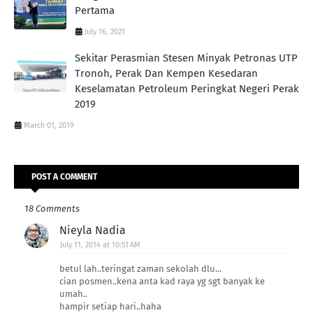
Pertama
July 16, 2021
Sekitar Perasmian Stesen Minyak Petronas UTP
Tronoh, Perak Dan Kempen Kesedaran
Keselamatan Petroleum Peringkat Negeri Perak
2019
March 01, 2019
POST A COMMENT
18 Comments
Nieyla Nadia
July 11, 2014 at 10:51 AM
betul lah..teringat zaman sekolah dlu...
cian posmen..kena anta kad raya yg sgt banyak ke
umah..
hampir setiap hari..haha