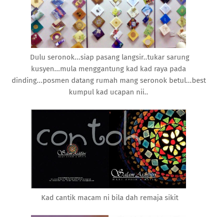
Dulu seronok...siap pasang langsir..tukar sarung
kusyen...mula menggantung kad kad raya pada
dinding...posmen datang rumah mang seronok betul...best
kumpul kad ucapan nii..
Kad cantik macam ni bila dah remaja sikit