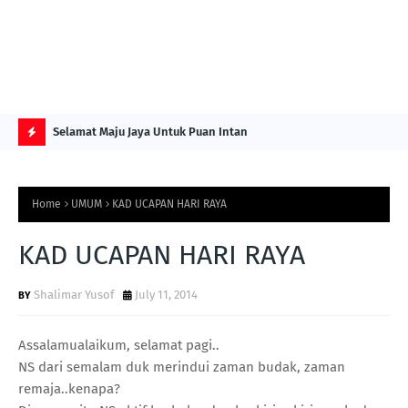
NG ITS
Selamat Maju Jaya Untuk Puan Intan
Pre
Sol
H
O
Home
UMUM
KAD UCAPAN HARI RAYA
T
P
KAD UCAPAN HARI RAYA
O
Shalimar Yusof
July 11, 2014
S
T
Assalamualaikum, selamat pagi..
S
NS dari semalam duk merindui zaman budak, zaman
remaja..kenapa?