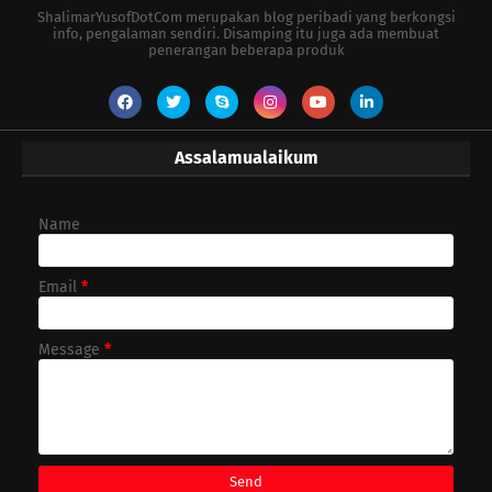
ShalimarYusofDotCom merupakan blog peribadi yang berkongsi
info, pengalaman sendiri. Disamping itu juga ada membuat
penerangan beberapa produk
Assalamualaikum
Name
Email
*
Message
*