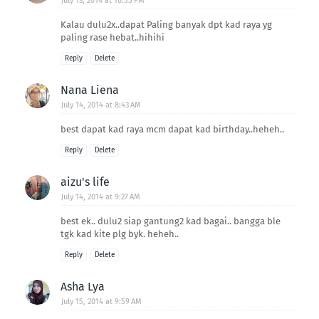
July 13, 2014 at 10:55 PM
Kalau dulu2x..dapat Paling banyak dpt kad raya yg
paling rase hebat..hihihi
Reply
Delete
Nana Liena
July 14, 2014 at 8:43 AM
best dapat kad raya mcm dapat kad birthday..heheh..
Reply
Delete
aizu's life
July 14, 2014 at 9:27 AM
best ek.. dulu2 siap gantung2 kad bagai.. bangga ble
tgk kad kite plg byk. heheh..
Reply
Delete
Asha Lya
July 15, 2014 at 9:59 AM