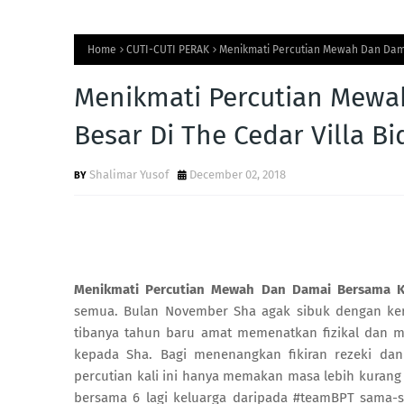
Home
CUTI-CUTI PERAK
Menikmati Percutian Mewah Dan Dama
Menikmati Percutian Mewa
Besar Di The Cedar Villa Bi
Shalimar Yusof
December 02, 2018
Menikmati Percutian Mewah Dan Damai Bersama Kel
semua. Bulan November Sha agak sibuk dengan kerj
tibanya tahun baru amat memenatkan fizikal dan m
kepada Sha. Bagi menenangkan fikiran rezeki dan
percutian kali ini hanya memakan masa lebih kurang 2
bersama 6 lagi keluarga daripada #teamBPT sama-s