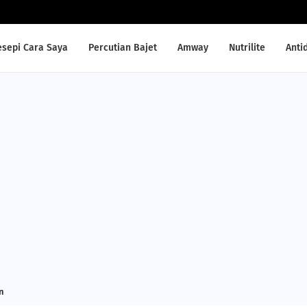
esepi Cara Saya
Percutian Bajet
Amway
Nutrilite
Anti
n