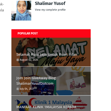
Shalimar Yusof
ak-
ula
View my complete profile
POPULAR POST
Selamat Maju Jaya Untuk Puan Intan
August 02, 2026
Jom Join GiveAway Blog
ShalimarYusofDotcom
July 04, 2021
MANFAAT KLINIK 1MALAYSIA KEPADA