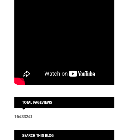
TOTAL PAGEVIEWS
1
6
4
3
3
2
4
1
SEARCH THIS BLOG