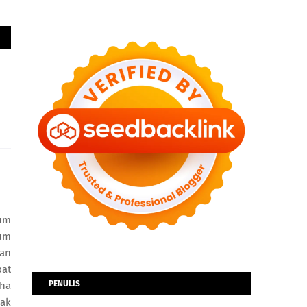
um
lum
nan
pat
PENULIS
Sha
gak