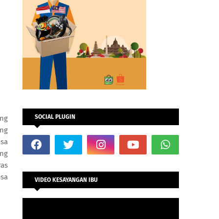
SOCIAL PLUGIN
ang
ang
asa
ang
ras
esa
VIDEO KESAYANGAN IBU