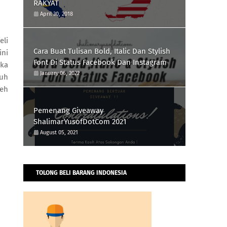
RAKYAT
April 30, 2018
eli
Cara Buat Tulisan Bold, Italic Dan Stylish
ini
Font Di Status Facebook Dan Instagram
gka
January 06, 2022
auh
leh
Pemenang Giveaway
ShalimarYusofDotCom 2021
August 05, 2021
TOLONG BELI BARANG INDONESIA