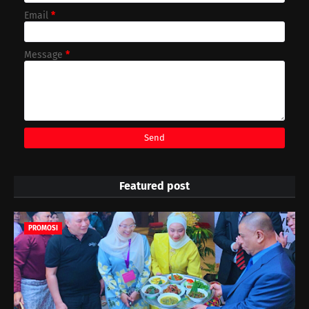
Email
*
Message
*
Featured post
PROMOSI