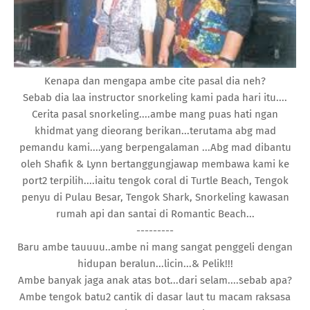
Kenapa dan mengapa ambe cite pasal dia neh?
Sebab dia laa instructor snorkeling kami pada hari itu....
Cerita pasal snorkeling....ambe mang puas hati ngan
khidmat yang dieorang berikan...terutama abg mad
pemandu kami....yang berpengalaman ...Abg mad dibantu
oleh Shafik & Lynn bertanggungjawap membawa kami ke
port2 terpilih....iaitu tengok coral di Turtle Beach, Tengok
penyu di Pulau Besar, Tengok Shark, Snorkeling kawasan
rumah api dan santai di Romantic Beach...
---------
Baru ambe tauuuu..ambe ni mang sangat penggeli dengan
hidupan beralun...licin...& Pelik!!!
Ambe banyak jaga anak atas bot...dari selam....sebab apa?
Ambe tengok batu2 cantik di dasar laut tu macam raksasa