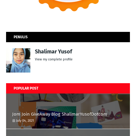
PENULIS
Shalimar Yusof
View my complete profile
POPULAR POST
Jom Join GiveAway Blog ShalimarYusofDotcom
July 04, 2021