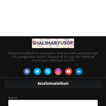
ShalimarYusofDotCom merupakan blog peribadi yang berkongsi
info, pengalaman sendiri. Disamping itu juga ada membuat
penerangan beberapa produk
Assalamualaikum
Name