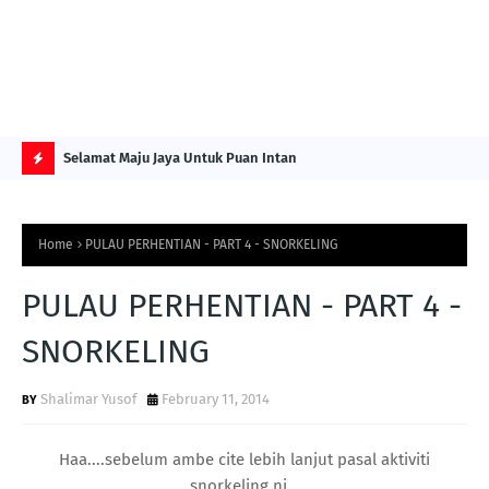
NG ITS
Selamat Maju Jaya Untuk Puan Intan
Pre
Sol
H
O
Home
PULAU PERHENTIAN - PART 4 - SNORKELING
T
P
PULAU PERHENTIAN - PART 4 -
O
SNORKELING
S
T
Shalimar Yusof
February 11, 2014
S
Haa....sebelum ambe cite lebih lanjut pasal aktiviti
snorkeling ni...