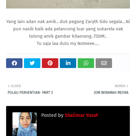
Yang lain xdan nak amik...duk pegang Zaryth tido segala...Ni
pun nasib baik ada pelancong luar yang sukarela nak
tolong amik gambar kitaorang..TQVM..
Tu saja laa dulu my Noteeee....
OLDER
NEWER
PULAU PERHENTIAN- PART 3
JOM BERAMAH MESRA
Posted by
Shalimar Yusof