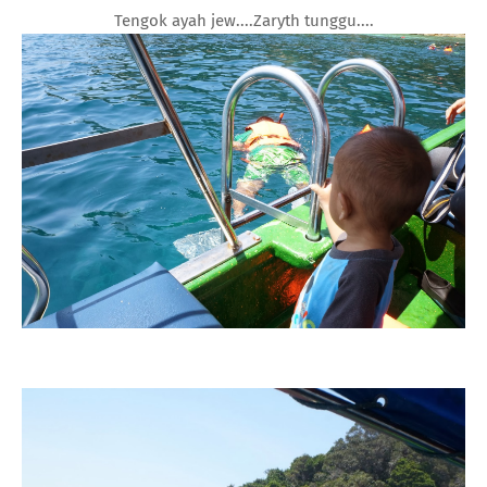
Tengok ayah jew....Zaryth tunggu....