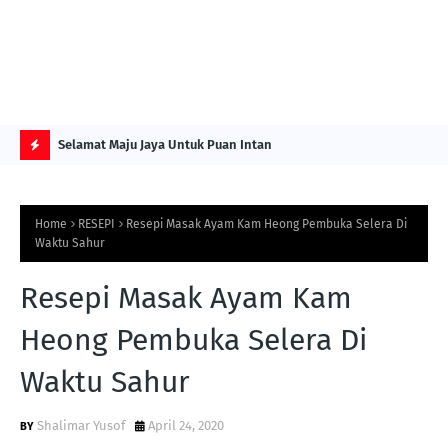
NG ITS
Selamat Maju Jaya Untuk Puan Intan
Pre
Sol
H
O
Home
RESEPI
Resepi Masak Ayam Kam Heong Pembuka Selera Di
T
Waktu Sahur
P
Resepi Masak Ayam Kam
O
S
Heong Pembuka Selera Di
T
Waktu Sahur
S
Shalimar Yusof
April 24, 2020