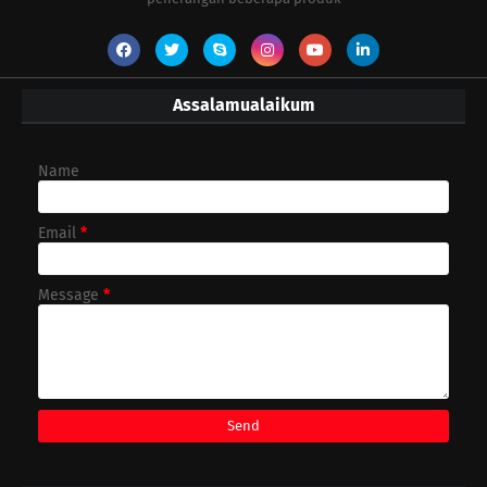
Assalamualaikum
Name
Email
*
Message
*