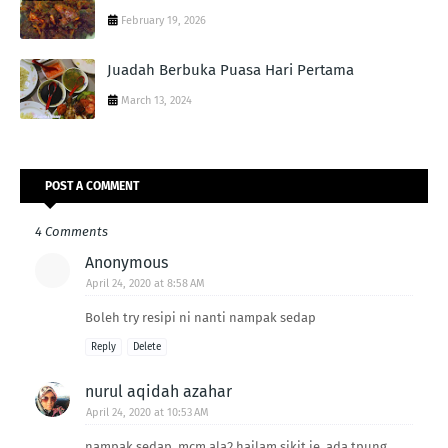
February 19, 2026
Juadah Berbuka Puasa Hari Pertama
March 13, 2024
POST A COMMENT
4 Comments
Anonymous
April 24, 2020 at 8:58 AM
Boleh try resipi ni nanti nampak sedap
Reply
Delete
nurul aqidah azahar
April 24, 2020 at 10:53 AM
nampak sedap..mcm ala2 hailam sikit je..ada tpung