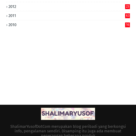
2012
23
2011
63
2010
16
ShalimarYusofDotCom merupakan blog peribadi yang berkongsi
info, pengalaman sendiri. Disamping itu juga ada membuat
penerangan beberapa produk