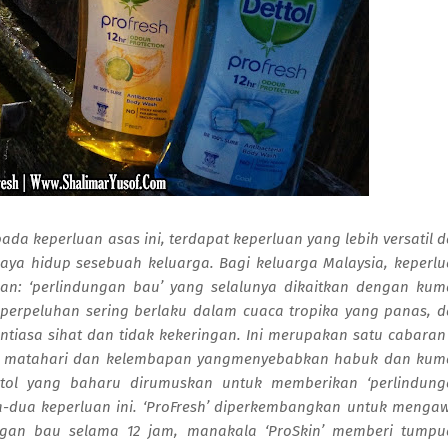
da keperluan asas ini, terdapat keperluan yang lebih versatil 
ya hidup sesebuah keluarga. Bagi keluarga Malaysia, keperl
an: ‘perlindungan bau’ yang selalunya dikaitkan dengan ku
perpeluhan sering berlaku dalam cuaca tropika yang panas, 
entiasa sihat dan tidak kekeringan. Ini merupakan satu cabaran
ya matahari dan kelembapan yangmenyebabkan habuk dan kum
ettol yang baharu dirumuskan untuk memberikan ‘perlindun
dua keperluan ini. ‘ProFresh’ diperkembangkan untuk menga
an bau selama 12 jam, manakala ‘ProSkin’ memberi tumpu