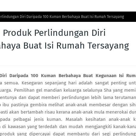
rlindungan Diri Daripada 100 Kuman Berbahaya Buat Isi Rumah Tersayang
 Produk Perlindungan Diri
haya Buat Isi Rumah Tersayang
 Diri Daripada 100 Kuman Berbahaya Buat Kegunaan Isi Rum
a semua. Kesegaran sepanjang hari adalah sangat penting un
eluarga. Pemilihan gel mandian keluarga selalunya Sha yang memi
tentunya dan dapat memberi perlindungan lebih lama terutama
ap ibu pastinya gembira melihat anak-anak membesar dengan sih
asti akan bertambah risau kerana anak-anak mula menerokai du
pada pelbagai jenis kuman. Masalah kesihatan anak-anak k
 di kawasan yang terdedah dan mudah mengjangkiti kanak-kan
 produk yang dipercayai dapat membantu dari segi perlindun