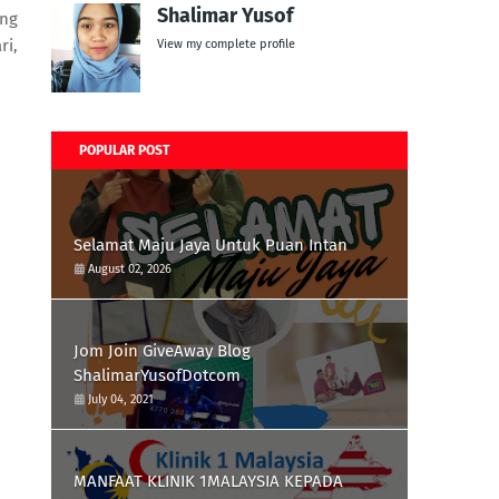
Shalimar Yusof
ang
ri,
View my complete profile
POPULAR POST
Selamat Maju Jaya Untuk Puan Intan
August 02, 2026
Jom Join GiveAway Blog
ShalimarYusofDotcom
July 04, 2021
MANFAAT KLINIK 1MALAYSIA KEPADA