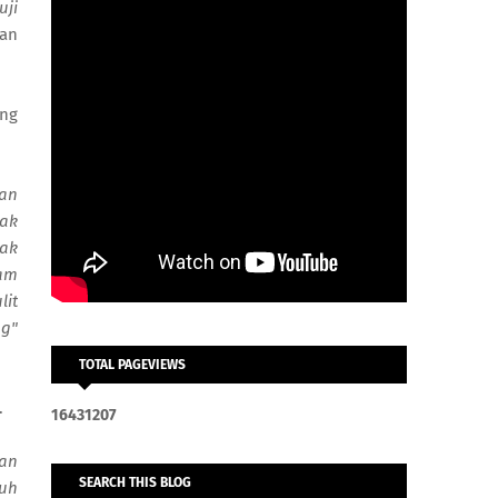
uji
ran
ang
gan
ak
nak
am
lit
ng"
TOTAL PAGEVIEWS
.
1
6
4
3
1
2
0
7
kan
SEARCH THIS BLOG
luh