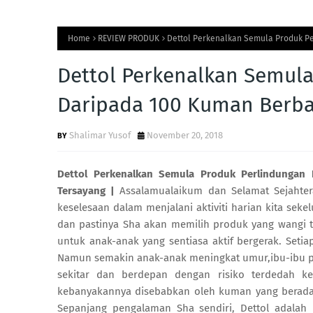
Home
REVIEW PRODUK
Dettol Perkenalkan Semula Produk Pe
Dettol Perkenalkan Semula
Daripada 100 Kuman Berba
Shalimar Yusof
November 20, 2018
Dettol Perkenalkan Semula Produk Perlindungan
Tersayang |
Assalamualaikum dan Selamat Sejahter
keselesaan dalam menjalani aktiviti harian kita sek
dan pastinya Sha akan memilih produk yang wangi 
untuk anak-anak yang sentiasa aktif bergerak. Seti
Namun semakin anak-anak meningkat umur,ibu-ibu p
sekitar dan berdepan dengan risiko terdedah ke
kebanyakannya disebabkan oleh kuman yang berada
Sepanjang pengalaman Sha sendiri, Dettol adalah