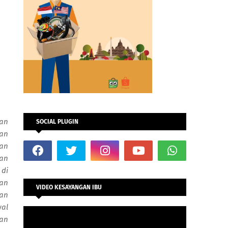
dan
SOCIAL PLUGIN
uan
man
dan
 di
an
VIDEO KESAYANGAN IBU
gan
wal
an