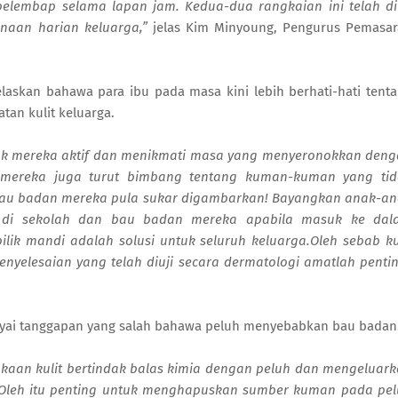
pelembap selama lapan jam. Kedua-dua rangkaian ini telah di
unaan harian keluarga,”
jelas Kim Minyoung, Pengurus Pemasa
laskan bahawa para ibu pada masa kini lebih berhati-hati tent
an kulit keluarga.
nak mereka aktif dan menikmati masa yang menyeronokkan den
mereka juga turut bimbang tentang kuman-kuman yang tid
Bau badan mereka pula sukar digambarkan! Bayangkan anak-a
kal di sekolah dan bau badan mereka apabila masuk ke dal
lik mandi adalah solusi untuk seluruh keluarga.Oleh sebab ku
elesaian yang telah diuji secara dermatologi amatlah penti
yai tanggapan yang salah bahawa peluh menyebabkan bau badan
aan kulit bertindak balas kimia dengan peluh dan mengeluar
 Oleh itu penting untuk menghapuskan sumber kuman pada pe