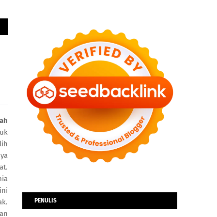
ah
tuk
lih
nya
at.
nia
ini
PENULIS
ak.
gan