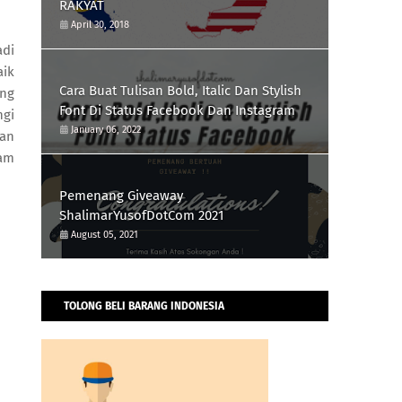
RAKYAT
April 30, 2018
adi
aik
Cara Buat Tulisan Bold, Italic Dan Stylish
ing
Font Di Status Facebook Dan Instagram
gi
January 06, 2022
kan
lam
Pemenang Giveaway
ShalimarYusofDotCom 2021
August 05, 2021
TOLONG BELI BARANG INDONESIA