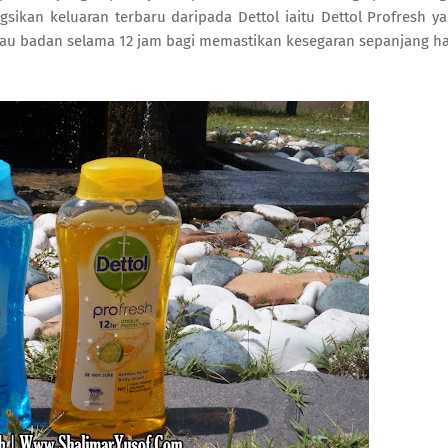
gsikan keluaran terbaru daripada Dettol iaitu Dettol Profresh y
u badan selama 12 jam bagi memastikan kesegaran sepanjang ha