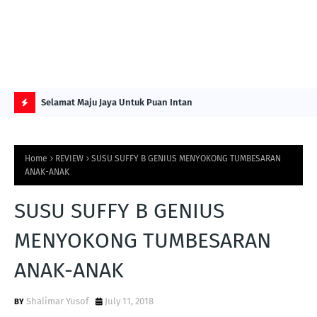
NG ITS
Selamat Maju Jaya Untuk Puan Intan
Pre
Sol
H
O
Home
REVIEW
SUSU SUFFY B GENIUS MENYOKONG TUMBESARAN
T
ANAK-ANAK
P
SUSU SUFFY B GENIUS
O
S
MENYOKONG TUMBESARAN
T
ANAK-ANAK
S
Shalimar Yusof
July 11, 2018