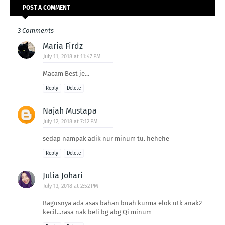
POST A COMMENT
3 Comments
Maria Firdz
July 11, 2018 at 11:47 PM
Macam Best je...
Reply
Delete
Najah Mustapa
July 12, 2018 at 7:12 PM
sedap nampak adik nur minum tu. hehehe
Reply
Delete
Julia Johari
July 13, 2018 at 2:52 PM
Bagusnya ada asas bahan buah kurma elok utk anak2
kecil...rasa nak beli bg abg Qi minum