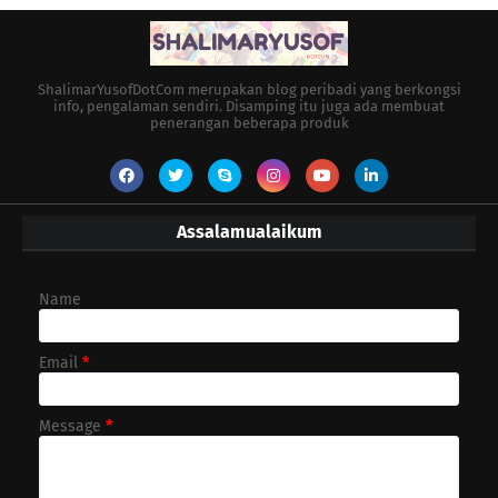
ShalimarYusofDotCom merupakan blog peribadi yang berkongsi
info, pengalaman sendiri. Disamping itu juga ada membuat
penerangan beberapa produk
Assalamualaikum
Name
Email
*
Message
*