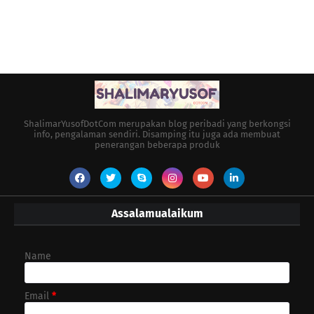
ShalimarYusofDotCom merupakan blog peribadi yang berkongsi
info, pengalaman sendiri. Disamping itu juga ada membuat
penerangan beberapa produk
Assalamualaikum
Name
Email
*