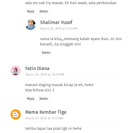
ada ms nak try masak. Eh haii awak, sala perkenalan
Reply
Delete
Shalimar Yusof
March 26, 2018 at 9:53 PM
sama la kita,,,memang kalah ayam ikan...hi slm
kenalll...tq singgah sini
Delete
Fatin Diana
March 26, 2018 at 10:18 PM
macam daging masak kicap je eh, hehe
btw follow sini :)
Reply
Delete
Mama Kembar Tiga
March 27, 2018 at 12:13 AM
tetiba lapar laa plak tgk ni hehe