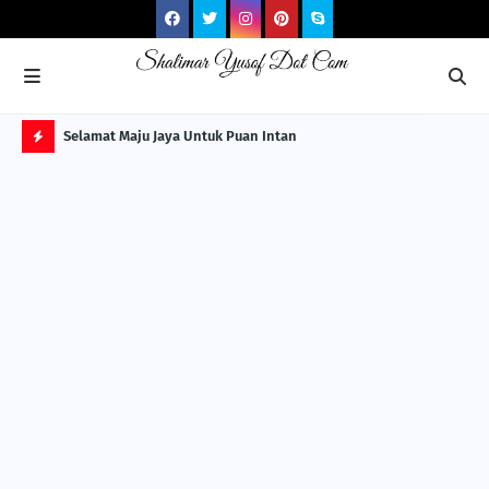
NG ITS
Selamat Maju Jaya Untuk Puan Intan
Pre
Sol
H
O
T
P
O
S
T
S