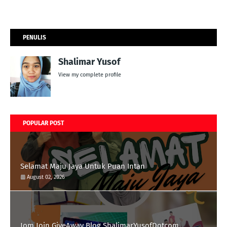
PENULIS
Shalimar Yusof
View my complete profile
POPULAR POST
Selamat Maju Jaya Untuk Puan Intan
August 02, 2026
Jom Join GiveAway Blog ShalimarYusofDotcom