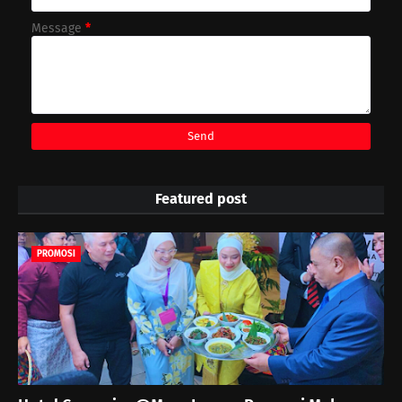
Message
*
Featured post
PROMOSI