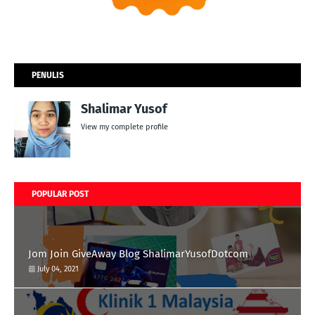
PENULIS
Shalimar Yusof
View my complete profile
POPULAR POST
Jom Join GiveAway Blog ShalimarYusofDotcom
July 04, 2021