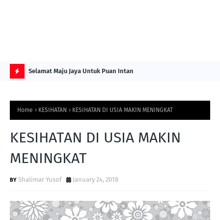
NG ITS
Selamat Maju Jaya Untuk Puan Intan
Pre
Sol
H
O
Home
KESIHATAN
KESIHATAN DI USIA MAKIN MENINGKAT
T
P
KESIHATAN DI USIA MAKIN
O
MENINGKAT
S
T
Shalimar Yusof
January 24, 2018
S