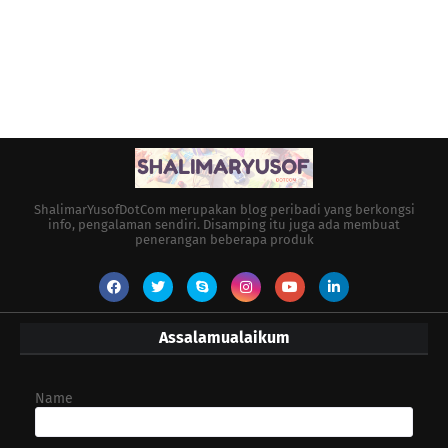
ShalimarYusofDotCom merupakan blog peribadi yang berkongsi
info, pengalaman sendiri. Disamping itu juga ada membuat
penerangan beberapa produk
Assalamualaikum
Name