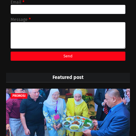
Email
*
Message
*
Featured post
PROMOSI