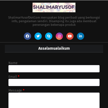
ShalimarYusofDotCom merupakan blog peribadi yang berkongsi
info, pengalaman sendiri. Disamping itu juga ada membuat
penerangan beberapa produk
Assalamualaikum
Name
Email
*
Message
*