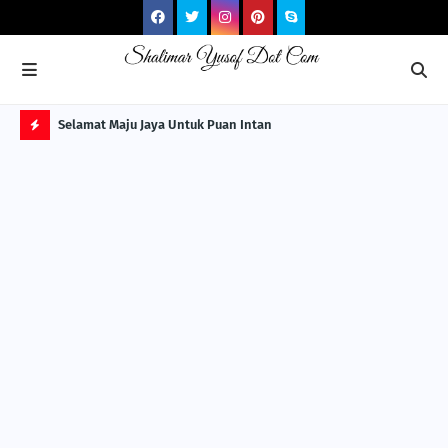
NG ITS
Selamat Maju Jaya Untuk Puan Intan
Pre
Sol
H
O
T
P
O
S
T
S