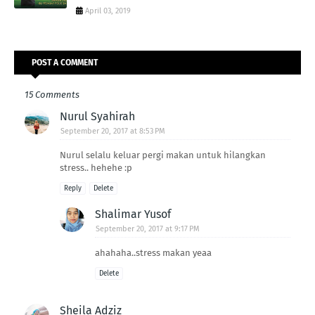
April 03, 2019
POST A COMMENT
15 Comments
Nurul Syahirah
September 20, 2017 at 8:53 PM
Nurul selalu keluar pergi makan untuk hilangkan
stress.. hehehe :p
Reply
Delete
Shalimar Yusof
September 20, 2017 at 9:17 PM
ahahaha..stress makan yeaa
Delete
Sheila Adziz