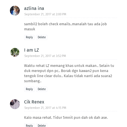
azlina ina
September 21, 2017 at 2:00 PM
sambil2 boleh check emails..manalah tau ada job
masuk
Reply
Delete
I am LZ
September 21, 2017 at 3:52 PM
Waktu rehat LZ memang khas untuk makan.. Selain tu
duk mereput dpn pc.. Borak dgn kawan2 pun kena
tengok line clear dulu.. Kalau tidak nanti ada suara2
sumbang..
Reply
Delete
Cik Renex
September 21, 2017 at 4:15 PM
Kalo masa rehat. Tidur 5mnit pun dah ok dah ase.
Reply
Delete