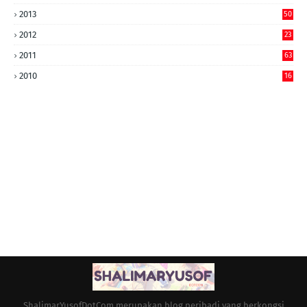
2013
50
2012
23
2011
63
2010
16
ShalimarYusofDotCom merupakan blog peribadi yang berkongsi