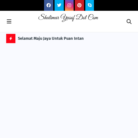
NG ITS
Selamat Maju Jaya Untuk Puan Intan
Pre
Sol
H
O
T
P
O
S
T
S