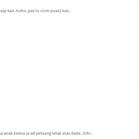
 kejp kan..huhu..pas tu cium puas2 kan..
 anak kedua je ad peluang letak atas dada...hihi..