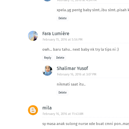
February 15, 2016 at 4:24 PM
xpela..yg pentg baby slmt..ibu slmt..pisah
Delete
Fara Lumière
February 15, 2016 at 5:56 PM
owh... baru tahu.. next baby nk try la tips ni :)
Reply
Delete
Shalimar Yusof
February 16, 2016 at 3:07 PM
nikmati saat itu..
Delete
mila
February 16, 2016 at 11:43 AM
sy masa anak sulong nurse xde buat cmni pon..masa