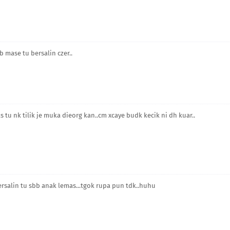
 mase tu bersalin czer..
s tu nk tilik je muka dieorg kan..cm xcaye budk kecik ni dh kuar..
rsalin tu sbb anak lemas...tgok rupa pun tdk..huhu