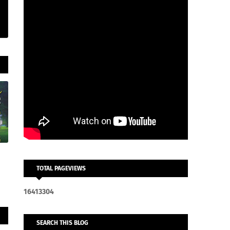
TOTAL PAGEVIEWS
1
6
4
1
3
3
0
4
SEARCH THIS BLOG