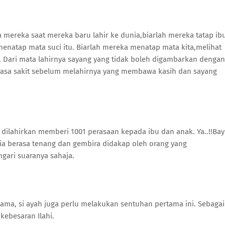
ta mereka saat mereka baru lahir ke dunia,biarlah mereka tatap ib
menatap mata suci itu. Biarlah mereka menatap mata kita,melihat
a. Dari mata lahirnya sayang yang tidak boleh digambarkan dengan
n rasa sakit sebelum melahirnya yang membawa kasih dan sayang
lahirkan memberi 1001 perasaan kepada ibu dan anak. Ya..!!Bay
ia berasa tenang dan gembira didakap oleh orang yang
gari suaranya sahaja.
tama, si ayah juga perlu melakukan sentuhan pertama ini. Sebagai
kebesaran Ilahi.