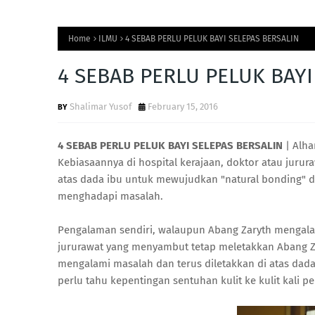
Home
ILMU
4 SEBAB PERLU PELUK BAYI SELEPAS BERSALIN
4 SEBAB PERLU PELUK BAYI
Shalimar Yusof
February 15, 2016
4 SEBAB PERLU PELUK BAYI SELEPAS BERSALIN
| Alha
Kebiasaannya di hospital kerajaan, doktor atau jurur
atas dada ibu untuk mewujudkan "natural bonding" da
menghadapi masalah.
Pengalaman sendiri, walaupun Abang Zaryth mengala
jururawat yang menyambut tetap meletakkan Abang Zary
mengalami masalah dan terus diletakkan di atas dada 
perlu tahu kepentingan sentuhan kulit ke kulit kali pe