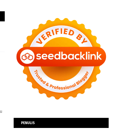
bu
PENULIS