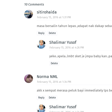
10 Comments
sitirohaida
February 15, 2016 at 1:31 PM
masa bersalin tahun lepas ,xdapat nak dakap sebab
Reply
Delete
Shalimar Yusof
February 15, 2016 at 4:26 PM
yeke..xpela..lmbt sket je jmpa baby kan..pa
Delete
Norma NML
February 15, 2016 at 1:34 PM
akk x sempat merasa peluk bayi immediately lps be
Reply
Delete
Shalimar Yusof