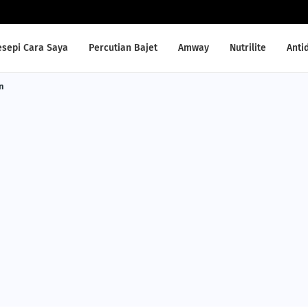
esepi Cara Saya
Percutian Bajet
Amway
Nutrilite
Anti
n