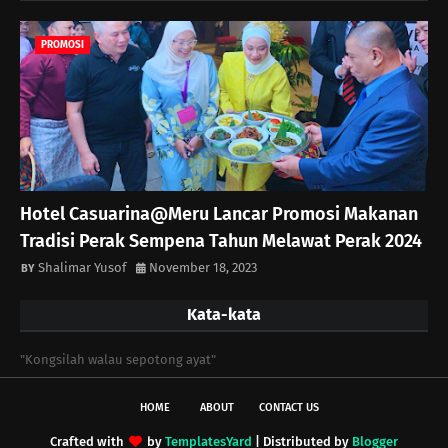
PROMOSI
Hotel Casuarina@Meru Lancar Promosi Makanan
Tradisi Perak Sempena Tahun Melawat Perak 2024
Shalimar Yusof
November 18, 2023
Kata-kata
"Kongsilah walau sepotong ayat"
HOME
ABOUT
CONTACT US
Crafted with
by
TemplatesYard
| Distributed by
Blogger