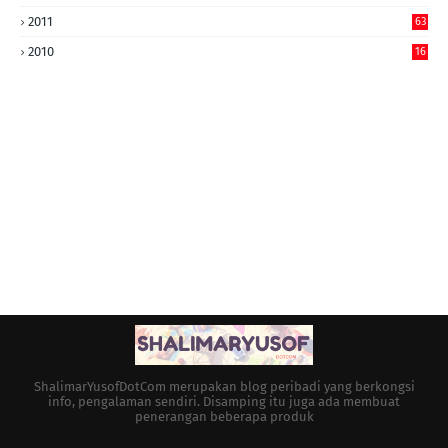
2011
63
2010
16
ShalimarYusofDotCom merupakan blog peribadi yang berkongsi
info, pengalaman sendiri. Disamping itu juga ada membuat
penerangan beberapa produk