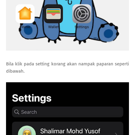
Bila klik pada setting korang akan nampak paparan seperti
dibawah.