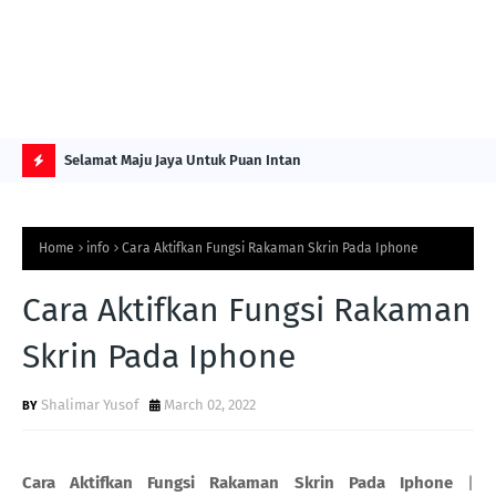
NG ITS
Selamat Maju Jaya Untuk Puan Intan
Pre
Sol
H
O
Home
info
Cara Aktifkan Fungsi Rakaman Skrin Pada Iphone
T
P
Cara Aktifkan Fungsi Rakaman
O
Skrin Pada Iphone
S
T
Shalimar Yusof
March 02, 2022
S
Cara Aktifkan Fungsi Rakaman Skrin Pada Iphone
|