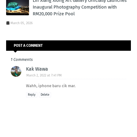
Lin Xiang Xiong Art Gallery Officially Launches
Inaugural Photography Competition with
RM20,000 Prize Pool
March 05, 2026
POST A COMMENT
1 Comments
Kak Wawa
March 2, 2022 at 7:41 PM
Wahh, iphone baru cik mar.
Reply
Delete