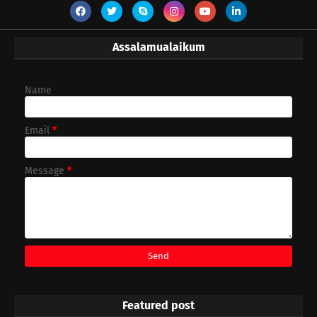
Assalamualaikum
Name
Email
*
Message
*
Featured post