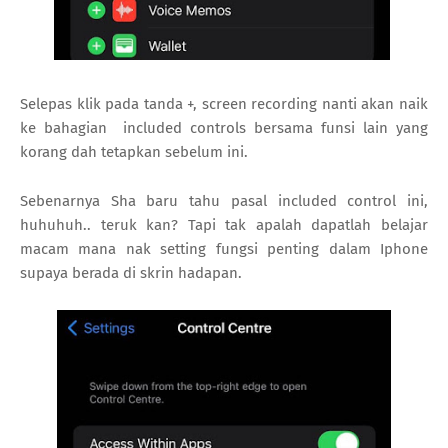
Selepas klik pada tanda +, screen recording nanti akan naik
ke bahagian included controls bersama funsi lain yang
korang dah tetapkan sebelum ini.
Sebenarnya Sha baru tahu pasal included control ini,
huhuhuh.. teruk kan? Tapi tak apalah dapatlah belajar
macam mana nak setting fungsi penting dalam Iphone
supaya berada di skrin hadapan.