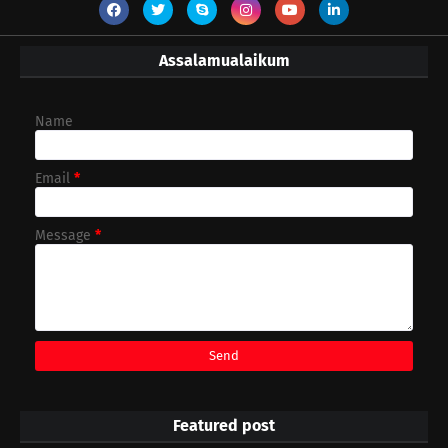
Assalamualaikum
Name
Email
*
Message
*
Featured post