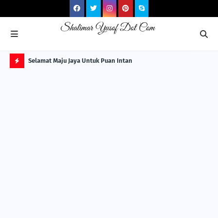
NG ITS
Selamat Maju Jaya Untuk Puan Intan
Pre
Sol
H
O
T
P
O
S
T
S