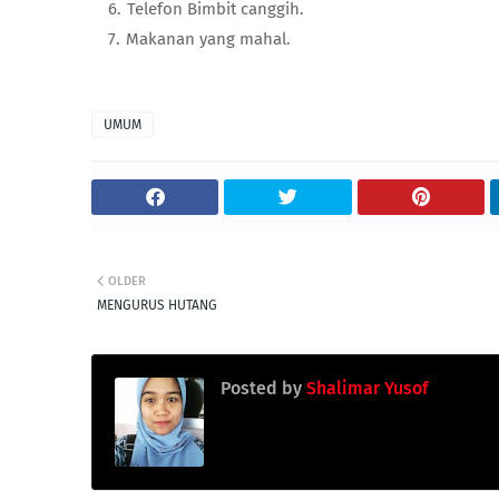
Telefon Bimbit canggih.
Makanan yang mahal.
UMUM
OLDER
MENGURUS HUTANG
Posted by
Shalimar Yusof