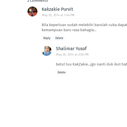
2 Comments
Kakzakie Purvit
May 20, 2014 at 1:46 PM
Bila keperluan sudah melebihi barulah cuba dapatka
kemampuan baru rasa bahagia...
Reply
Delete
Shalimar Yusof
May 20, 2014 at 2:06 PM
betul tuu KakZakie...jgn nanti duk ikut hat
Delete