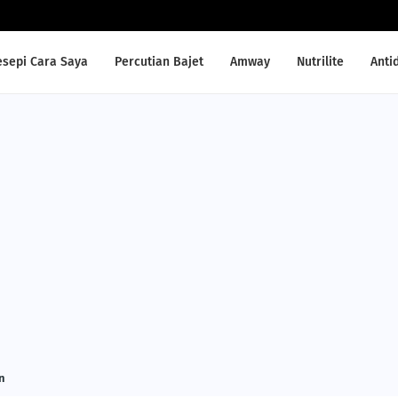
esepi Cara Saya
Percutian Bajet
Amway
Nutrilite
Anti
n