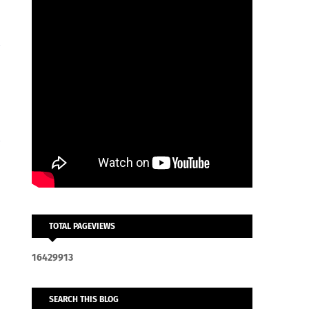
TOTAL PAGEVIEWS
1
6
4
2
9
9
1
3
SEARCH THIS BLOG