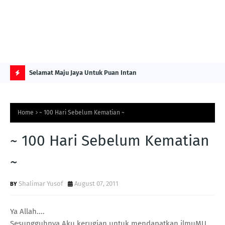
NG ITS
Selamat Maju Jaya Untuk Puan Intan
Pre
Sol
H
O
Home
~ 100 Hari Sebelum Kematian ~
T
P
~ 100 Hari Sebelum Kematian
O
~
S
T
Shalimar Yusof
August 07, 2011
S
Ya Allah....
Sesungguhnya Aku kerugian untuk mendapatkan ilmuMU...