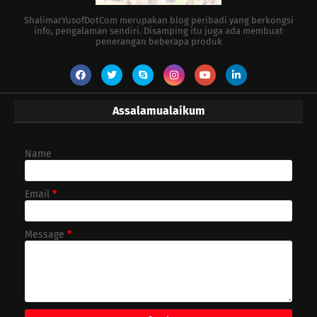
ShalimarYusofDotCom merupakan blog peribadi yang berkongsi
info, pengalaman sendiri. Disamping itu juga ada membuat
penerangan beberapa produk
Assalamualaikum
Name
Email
*
Message
*