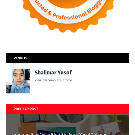
PENULIS
Shalimar Yusof
View my complete profile
POPULAR POST
Jom Join GiveAway Blog ShalimarYusofDotcom