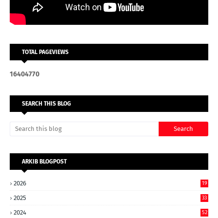
TOTAL PAGEVIEWS
1
6
4
0
4
7
7
0
SEARCH THIS BLOG
ARKIB BLOGPOST
2026
19
2025
33
2024
52