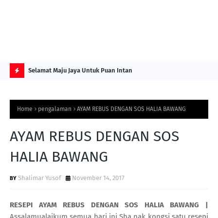
NG ITS
Selamat Maju Jaya Untuk Puan Intan
Pre
Sol
H
O
Home
pengalaman
AYAM REBUS DENGAN SOS HALIA BAWANG
T
P
AYAM REBUS DENGAN SOS
O
HALIA BAWANG
S
T
Shalimar Yusof
November 14, 2017
S
RESEPI AYAM REBUS DENGAN SOS HALIA BAWANG |
Assalamualaikum semua hari ini Sha nak kongsi satu resepi