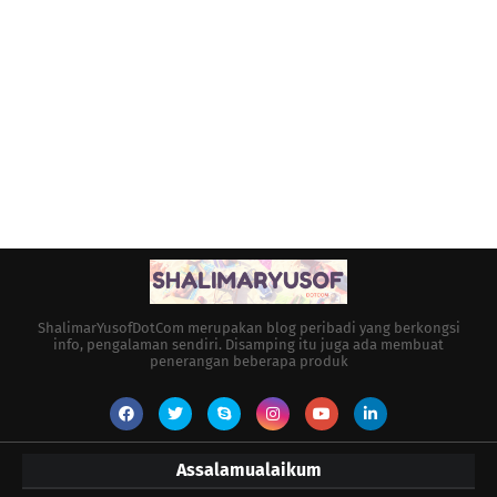
ShalimarYusofDotCom merupakan blog peribadi yang berkongsi
info, pengalaman sendiri. Disamping itu juga ada membuat
penerangan beberapa produk
Assalamualaikum