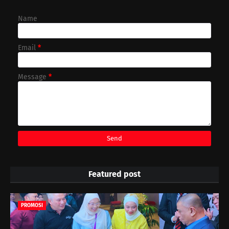
Name
Email
*
Message
*
Featured post
PROMOSI